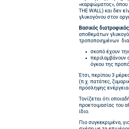
«καρφώματος», όπου 
THE WALL) και δεν εί
γλυκογόνου στον οργ
Βασικός διατροφικός
αποθεμάτων γλυκογόν
τροποποιημένων δια
σκοπό έχουν τη
περιλαμβάνουν 
όγκου της προπ
Έτσι, περίπου 3 μέρ
(π.χ. πατάτες, ζυμαρ
πρόσληψης ενέργεια
Τονίζεται ότι οποιαδ
προετοιμασίας του α
ίδιο.
Πιο συγκεκριμένα, γι
σχέση με τα επιμέρο