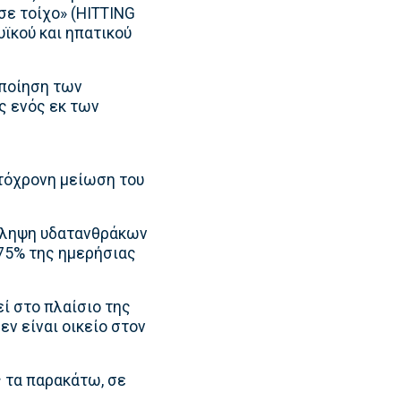
ε τοίχο» (HITTING
υϊκού και ηπατικού
οποίηση των
ς ενός εκ των
τόχρονη μείωση του
όσληψη υδατανθράκων
-75% της ημερήσιας
ί στο πλαίσιο της
ν είναι οικείο στον
ς τα παρακάτω, σε