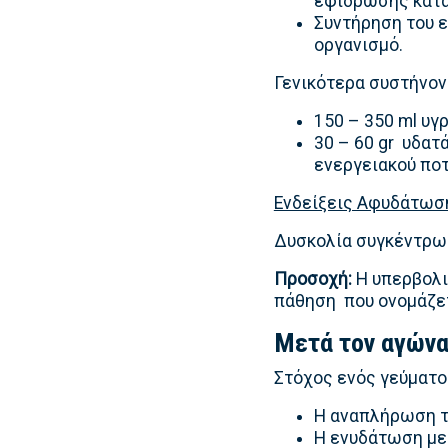
εφίδρωσης κατά
Συντήρηση του 
οργανισμό.
Γενικότερα συστήνον
150 – 350 ml υγρ
30 – 60 gr υδατ
ενεργειακού ποτ
Ενδείξεις Αφυδάτωσ
Δυσκολία συγκέντρωσ
Προσοχή:
Η υπερβολι
πάθηση που ονομάζε
Μετά τον αγών
Στόχος ενός γεύματο
Η αναπλήρωση τ
Η ενυδάτωση με 