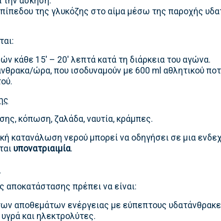
 την άσκηση.
επίπεδου της γλυκόζης στο αίμα μέσω της παροχής υδ
ται:
ών κάθε 15′ – 20′ λεπτά κατά τη διάρκεια του αγώνα.
άνθρακα/ώρα, που ισοδυναμούν με 600 ml αθλητικού ποτ
ού.
ης
ης, κόπωση, ζαλάδα, ναυτία, κράμπες.
κή κατανάλωση νερού μπορεί να οδηγήσει σε μια ενδε
ται
υπονατριαιμία
.
α
ς αποκατάστασης πρέπει να είναι:
ων αποθεμάτων ενέργειας με εύπεπτους υδατάνθρακε
υγρά και ηλεκτρολύτες.