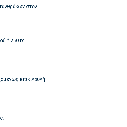
ατανθράκων στον
ού ή 250 ml
χομένως επικίνδυνή
ς.