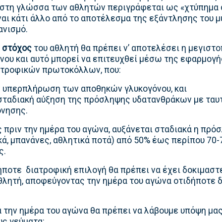
στη γλώσσα των αθλητών περιγράφεται ως «χτύπημα σ
ναι κάτι άλλο από το αποτέλεσμα της εξάντλησης του μ
ανισμό.
 στόχος
του αθλητή θα πρέπει ν’ αποτελέσει η μεγιστ
ου και αυτό μπορεί να επιτευχθεί μέσω της εφαρμογή
τροφικών πρωτοκόλλων, που:
ν υπερπλήρωση των αποθηκών γλυκογόνου, και
σταδιακή αύξηση της πρόσληψης υδατανθράκων με ταυ
όνησης.
ες πριν την ημέρα του αγώνα, αυξάνεται σταδιακά η πρ
ικά, μπανάνες, αθλητικά ποτά) από 50% έως περίπου 70
ς.
ήποτε διατροφική επιλογή θα πρέπει να έχει δοκιμαστε
θλητή, αποφεύγοντας την ημέρα του αγώνα οτιδήποτε δε
α την ημέρα του αγώνα θα πρέπει να λάβουμε υπόψη μα
υς γεύματα: