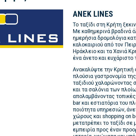
ANEK LINES
Το ταξίδι στη Κρήτη ξεκι
Με καθημερινά βραδινά ό
ημερήσια δρομολόγια κατ
καλοκαιριού από τον Πειρ
Ηράκλειο και τα Χανιά Κ
ένα άνετο και ευχάριστο τ
Ανακαλύψτε την Κρητική 
πλούσια γαστρονομία της 
ταξιδιού χαλαρώνοντας σ
και τα σαλόνια των πλοίω
απολαμβάνοντας τοπικές 
bar και εστιατόρια του π
ποιότητα υπηρεσιών, άνε
χώρους και shopping on b
μετατρέπει το ταξίδι σε 
εμπειρία προς έναν προο