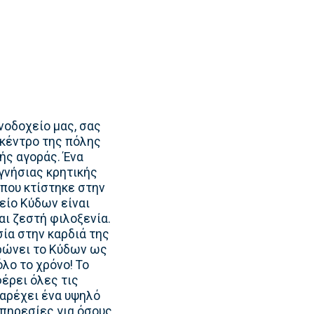
νοδοχείο μας, σας
 κέντρο της πόλης
ής αγοράς. Ένα
γνήσιας κρητικής
 που κτίστηκε στην
είο Κύδων είναι
αι ζεστή φιλοξενία.
ία στην καρδιά της
ρώνει το Κύδων ως
λο το χρόνο! Το
έρει όλες τις
αρέχει ένα υψηλό
υπηρεσίες για όσους