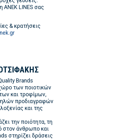
ροχες γεύσεις.
 η ΑΝΕΚ LINES σας
ες & κρατήσεις
nek.gr
ΟΤΣΙΦΑΚΗΣ
uality Brands
 χώρο των ποιοτικών
των και τροφίμων,
ψηλών προδιαγραφών
λοξενίας και της
ζει την ποιότητα, τη
ό στον άνθρωπο και
ands στηρίζει δράσεις